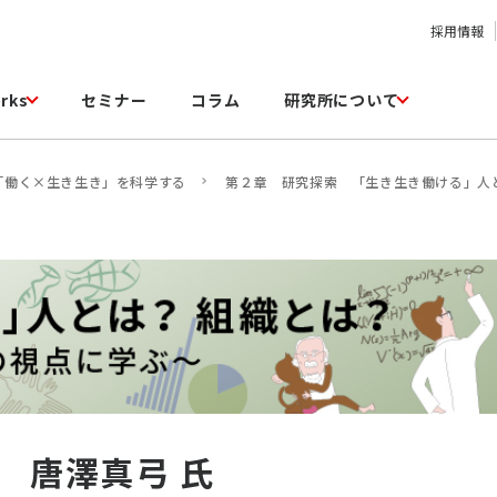
採用情報
rks
セミナー
コラム
研究所について
「働く×生き生き」を科学する
第２章 研究探索 「生き生き働ける」人
」 唐澤真弓 氏