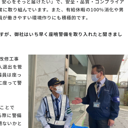
・安心をそっと届けたい」で、安全・品質・コンプライア
に取り組んでいます。また、有給休暇の100％消化や男
員が働きやすい環境作りにも積極的です。
ますが、御社はいち早く座哨警備を取り入れたと聞きまし
の改修工事
入退出を管
備員は座っ
に座って警
のことで
る際に警備
題ないかと