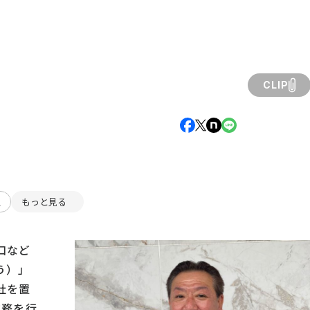
CLIP
理
もっと見る
口など
う）」
社を置
業務を行