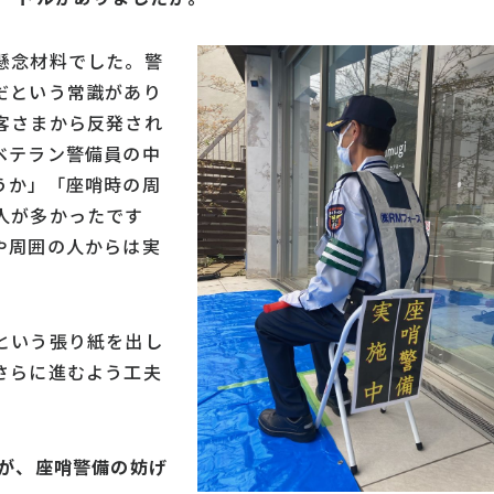
懸念材料でした。警
だという常識があり
客さまから反発され
ベテラン警備員の中
うか」「座哨時の周
人が多かったです
や周囲の人からは実
という張り紙を出し
さらに進むよう工夫
みが、座哨警備の妨げ