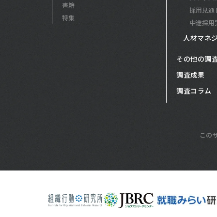
書籍
採用見通
特集
中途採用
人材マネ
その他の調
調査成果
調査コラム
この