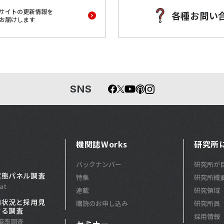
サイトの更新情報を
各種お問い
お届けします
SNS
機関誌Works
研究所
バックナンバー
研究所が
実態パネル調査
特集
研究所概
at
連載
研究領域
用状況と採用見
購読のお申し込み
研究所員
する調査
採用情報
倍率調査