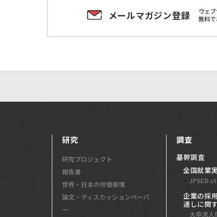
ウェブ
メールマガジン登録
無料で
研究
調査
基幹調査
研究プロジェクト
全国就業
報告書
JPSED.st
世界・日本の労働事情
企業の採
論文・ディスカッションペーパ
通しに関
ー
大卒求人