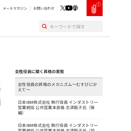
?
メールマガジン
お問い合わせ
女性役員に聞く昇格の実態
女性役員の昇格のメカニズム～むすびにか
えて～
日本IBM株式会社 執行役員 インダストリー
営業統括 公共営業本部長 志済聡子氏（後
編）
日本IBM株式会社 執行役員 インダストリー
営業統括 公共営業本部長 志済聡子氏（前