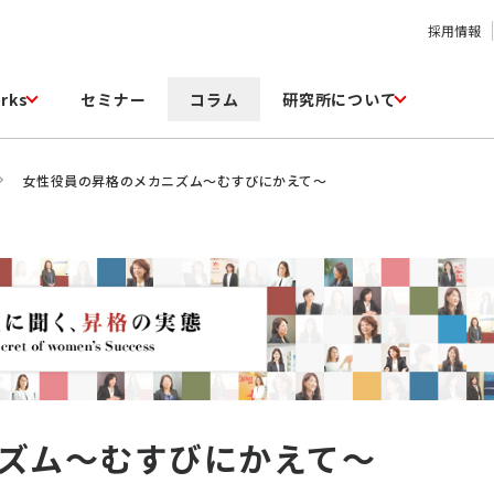
採用情報
rks
セミナー
コラム
研究所について
女性役員の昇格のメカニズム～むすびにかえて～
ズム～むすびにかえて～