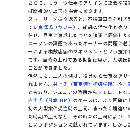
さらに、もう一つ仕事のアサインに重要な役
ば間接的な上司の場合もあります。
ストーリーを振り返ると、不採算事業を引き
てた
鬼塚氏（ヤフー）
。組織の活性化と売り
任せ、見事に達成したことを適正に評価した
ローソンの課題であったオーナーの問題に着
ーによる複数店舗のマネジメントという施策
です。当時の上司である担当役員が、大隅氏
ことができました。
偶然にも、二人の例は、役員から仕事をアサ
れません。
井上氏（東京個別指導学院）
や、
ともあり、ジュニアの時期からすでに、トッ
志斎氏（日本IBM）
のケースは、より明確に
初の大型案件受注時の上司、まったく畑違い
た時期の上司など、その時々の上司により、
というポジションに就かれています。しかし