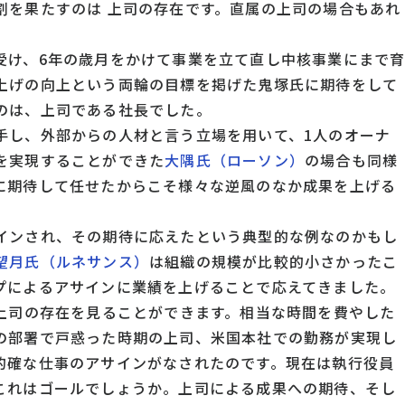
割を果たすのは 上司の存在です。直属の上司の場合もあれ
受け、6年の歳月をかけて事業を立て直し中核事業にまで
上げの向上という両輪の目標を掲げた鬼塚氏に期待をして
のは、上司である社長でした。
手し、外部からの人材と言う立場を用いて、1人のオーナ
を実現することができた
大隅氏（ローソン）
の場合も同様
に期待して任せたからこそ様々な逆風のなか成果を上げる
インされ、その期待に応えたという典型的な例なのかもし
望月氏（ルネサンス）
は組織の規模が比較的小さかったこ
プによるアサインに業績を上げることで応えてきました。
上司の存在を見ることができます。相当な時間を費やした
の部署で戸惑った時期の上司、米国本社での勤務が実現し
的確な仕事のアサインがなされたのです。現在は執行役員
これはゴールでしょうか。上司による成果への期待、そし