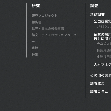
研究
調査
基幹調査
研究プロジェクト
全国就業
報告書
JPSED.st
世界・日本の労働事情
企業の採
論文・ディスカッションペーパ
通しに関
ー
大卒求人
書籍
採用見通
特集
中途採用
人材マネ
その他の調
調査成果
調査コラム