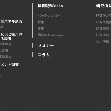
機関誌Works
研究所
バックナンバー
研究所が
実態パネル調査
特集
研究所概
at
連載
研究領域
用状況と採用見
購読のお申し込み
研究所員
する調査
採用情報
倍率調査
セミナー
し調査
コラム
実態調査
ジメント調査
査