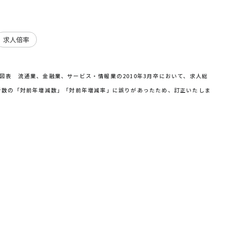
求人倍率
P8 図表 流通業、金融業、サービス・情報業の2010年3月卒において、求人総
者数の「対前年増減数」「対前年増減率」に誤りがあったため、訂正いたしま