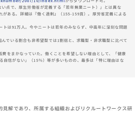
acknumber/2007/10/index.html
からダウンロード可。
ない点で、厚生労働省が定義する「若年無業ニート）」とは異な
がある。詳細は『働く過剰』（155-159頁）。厚労省定義による
ニートは91万人。今やニートは若年のみならず、中高年に深刻な問題
んでいる割合も非希望型では1割弱と、求職型・非求職型に比べて
活費をまかなっていた。働くことを希望しない理由として、「健康
る自信がない」（15％）等が多いものの、最多は「特に理由はな
的見解であり、所属する組織およびリクルートワークス研