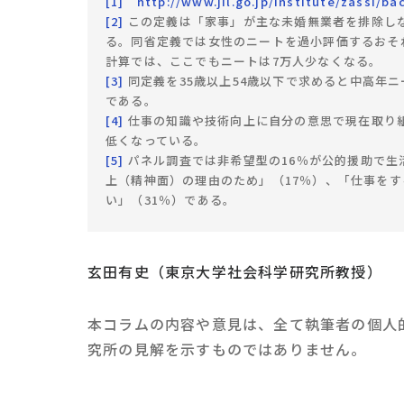
[1]
http://www.jil.go.jp/institute/zassi/b
[2]
この定義は「家事」が主な未婚無業者を排除し
る。同省定義では女性のニートを過小評価するおそれ
計算では、ここでもニートは7万人少なくなる。
[3]
同定義を35歳以上54歳以下で求めると中高年
である。
[4]
仕事の知識や技術向上に自分の意思で現在取り組
低くなっている。
[5]
パネル調査では非希望型の16％が公的援助で生
上（精神面）の理由のため」（17％）、「仕事をす
い」（31％）である。
玄田有史（東京大学社会科学研究所教授）
本コラムの内容や意見は、全て執筆者の個人
究所の見解を示すものではありません。