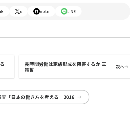
ok
x
note
LINE
する
長時間労働は家族形成を阻害するか 三
次へ
輪哲
査「日本の働き方を考える」2016