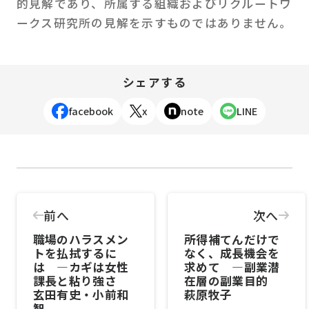
的見解であり、所属する組織およびリクルートワ
ークス研究所の見解を示すものではありません。
シェアする
facebook
x
note
LINE
前へ
次へ
職場のハラスメン
所得補てんだけで
トを払拭するに
なく、成長機会を
は ―カギは女性
求めて ―副業潜
課長と粘り強さ
在層の副業目的
玄田有史・小前和
萩原牧子
智