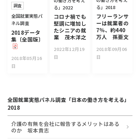
の働き方を考え
調査
る」2018
る」2022
フリーランサ
全国就業実態パ
コロナ禍でも
ーは就業者の
堅調に増加し
ネル調査
7％、約440
たシニアの就
2018データ
万人 孫亜文
業 茂木洋之
集〔全国版〕
2018年09月06
2022年12月19
日
日
2018年05月16
日
全国就業実態パネル調査「日本の働き方を考える」
2018
介護の有無を会社に報告するメリットはある
のか 坂本貴志