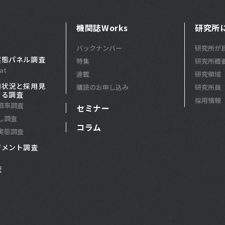
機関誌Works
研究所
バックナンバー
研究所が
実態パネル調査
特集
研究所概
at
連載
研究領域
用状況と採用見
購読のお申し込み
研究所員
する調査
採用情報
倍率調査
セミナー
し調査
コラム
実態調査
ジメント調査
査