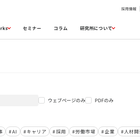
採用情報
rks
セミナー
コラム
研究所について
ウェブページのみ
PDFのみ
事
#
AI
#
キャリア
#
採用
#
労働市場
#
企業
#
人材開