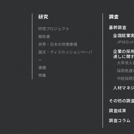
研究
調査
基幹調査
研究プロジェクト
全国就業
報告書
JPSED.st
世界・日本の労働事情
企業の採
論文・ディスカッションペーパ
通しに関
ー
大卒求人
書籍
採用見通
特集
中途採用
人材マネ
その他の調
調査成果
調査コラム