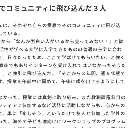
でコミュニティに飛び込んだ３人
んは、それぞれ自らの意思でそのコミュニティに飛び込
している。
輩から「なんか面白い人がいるから会ってみない？」と勧
域活性が学べる大学に入学できたものの普通の座学に合わ
た」日々だったため、ここで学ばせてもらいたい、と強く
た直後でもありインターンを受け入れてはいなかったそうだ
！」と強引に飛び込んだ。「そこから３年間、週６状態で
す。授業を午前中に固めて、午後に顔を出せるようにして
なかった。授業には真剣に取り組み、また教職課程科目の
ンティアに参加するなど活発に活動しながらも、心からの
で、単に「楽しそう」というだけで友人と参加した学外の
った。海外で子ども達向けにワークショップのプログラム