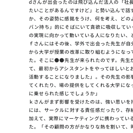
d
さんが出会ったのは飛び込んだ法人の「社
たいことがあるんですけど」と勢い込んで話
か、その姿勢に感銘をうけ、何を考え、どの
バン持ち」的にそばにいて貪欲に吸収してい
の実現に向かって動いている人になりたい、
ｆさんにはその後、学外で出会った先生が自
から大学が授業の改革に取り組むようになっ
た。そこに
●●
先生が来られたのです。先生
て、最初からアシスタントをやってほしいと
活動することになりました」。その先生の影
てくれたり、場の提供をしてくれる大学にな
に乗せられた感じでしょうか」
ｋさんがまず影響を受けたのは、強い思いを
には、サークルに対する責任感だったり、存
加えて、実際にマーケティングに携わってい
た。「その顧問の方がかなりな熱を割いて、