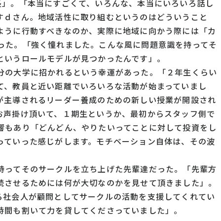
長
」。「本当にすごくて、いろんな、
本当
にいろいろ話し
すｄさん。地域活性に取り組むというのはどういうこと
ように行動すべきなのか、実際に地域に向かう際には「カ
った。「強く
憧れ
ました。こんな
風
に問題意識を
持って
そ
というロールモデルが見つかったんです」。
分の大学に招かれるという幸運があった。「２年生くらい
て、教員と近い距離でいろいろな活動が始まっていまし
が主導されるリーダー養成のための新しい授業が開設され
お声掛け頂いて
、１期生というか、最初からスタッフ側で
響もあり「どんどん、やりたいってことに対して投資をし
っていった感じがします。モチベーション自体は、その波
持ってそのサークルを立ち上げた先輩
達
だった。「先輩方
続させるためには何が大切なのかを見せて
頂き
ました」。
る社会人が顧問としてサークルの活動を支援してくれてい
時間も割いて力を貸してくださっていました」。