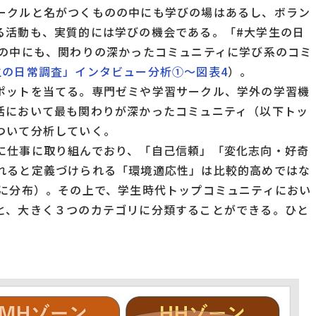
ークルと名がつくものの中にも学びの場はあるし、ボラン
る活動も、実質的には学びの機会である。「#大学生の日
名の中にも、関わりの深かったコミュニティに学び系のコミ
生の日常調査」インタビュー分析①～図表4
）。
ポットを当てる。専門ゼミや学習サークル、学外の学習機
活において最も関わりが深かったコミュニティ（以下トッ
ついて分析していく。
に仕事に取り組んでおり、「自己信頼」「変化志向・好奇
れると定義づけられる「環境適応性」は比較的高めではな
」に分布）。その上で、学生時代トップコミュニティにおい
と、大きく３つのカテゴリに分類することができる。ひと