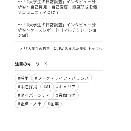
～「#大学生の日常調査」インタビュー分
析⑥～自己発見・自己変容、態度形成を促
すコミュニティとは？
～「#大学生の日常調査」インタビュー分
析⑤～ケースレポート《マルチリレーショ
ン編》
「#大学生の日常」に埋め込まれた学習 トップへ
注目のキーワード
#採用
#ワーク・ライフ・バランス
#中途採用
#AI
#キャリア
#ダイバーシティ
#労働市場
郎
#組織・人事
#企業
）