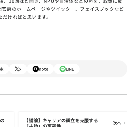
降、10回ほど開き、NPOや自治体などの声を、政策に反
閣官房のホームページやツイッター、フェイスブックなど
ただければと思います。
ok
x
note
LINE
ての
【議論】キャリアの孤立を克服する
次へ
「共助」の可能性