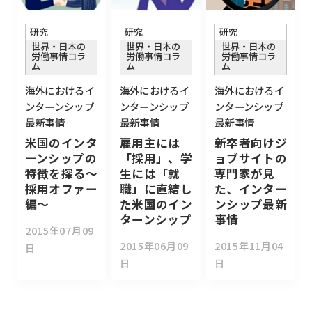
研究
研究
研究
世界・日本の
世界・日本の
世界・日本の
労働事情コラ
労働事情コラ
労働事情コラ
ム
ム
ム
海外におけるイ
海外におけるイ
海外におけるイ
ンターンシップ
ンターンシップ
ンターンシップ
最新事情
最新事情
最新事情
米国のインタ
雇用主には
新卒者向けジ
ーンシップの
「採用」、学
ョブサイトの
特徴を探る～
生には「就
専門家が見
採用オファー
職」に直結し
た、インター
編～
た米国のイン
ンシップ最新
ターンシップ
事情
2015年07月09
2015年06月09
2015年11月04
日
日
日