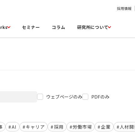
採用情報
rks
セミナー
コラム
研究所について
ウェブページのみ
PDFのみ
事
#
AI
#
キャリア
#
採用
#
労働市場
#
企業
#
人材開