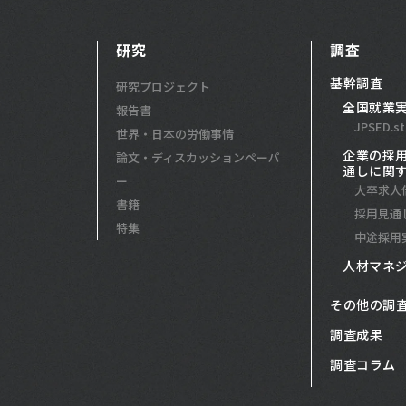
研究
調査
基幹調査
研究プロジェクト
全国就業
報告書
JPSED.st
世界・日本の労働事情
企業の採
論文・ディスカッションペーパ
通しに関
ー
大卒求人
書籍
採用見通
特集
中途採用
人材マネ
その他の調
調査成果
調査コラム