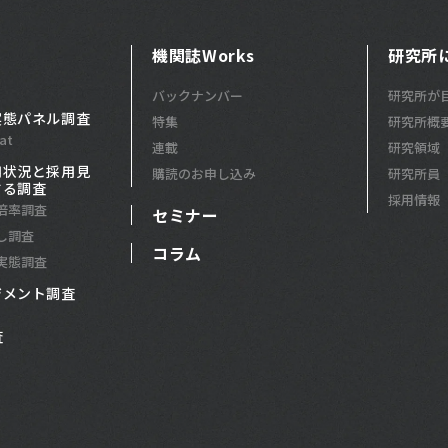
機関誌Works
研究所
バックナンバー
研究所が
実態パネル調査
特集
研究所概
at
連載
研究領域
用状況と採用見
購読のお申し込み
研究所員
する調査
採用情報
倍率調査
セミナー
し調査
コラム
実態調査
ジメント調査
査